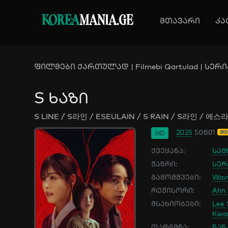
KOREA
MANIA.GE
მთავარი
კა
ფილმები ქართულად | Filmebi Qartulad | სერია
S ხაზი
S LINE / S라인 / ESEULAIN / S RAIN / S라인 / 에스
2025
50წთ
HD
ქვეყანა:
სამ
ჟანრი:
სერ
გამომშვები:
Wav
რეჟისორი:
Ahn 
მსახიობები:
Lee 
Kwa
თარგმნა:
ნან