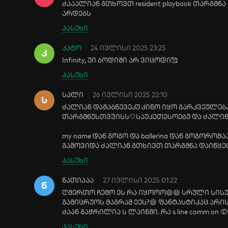
ძააალიან გთხოვთ resident playbook თარგმნ
არდებს
პასუხი
კატო
24 ივლისი 2025 23:25
Კ
Infinity, უი ბოდიში არ ვიცოდი🥰
პასუხი
სალი
26 ივლისი 2025 22:10
Ს
ძალიან დამაბნევეკუ კინო იყო გარკვეულე
თარგმნუსთვვისს🤍საუკეთესოებუ და ძალინ
my name დან გოგო და ballerina დან გოგორო
გამოვიდა ძალიან გთხივთ თარგმნა დაიწყეთ
პასუხი
ნათიააა
27 ივლისი 2025 01:22
Ნ
ღმერთო ჩემო ეს რა იყოოო😄😄 სრული სის
გამიცრუოს მაგრამ ეეს?😄 ფანტასტიკაც არი
ძაან გაჭრილია ს ლაინში. რა s line comm on 🤦
პასუხი