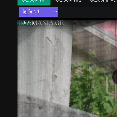
ᲤᲚᲔᲔᲠᲘ #1
ᲤᲚᲔᲔᲠᲘ #2
ᲤᲚᲔᲔᲠᲘ #3