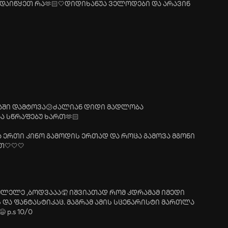
ა დაიწყეთ რა🫶🏻🤍დიდიხანუა ველოდები და არავინ
ბაში დამტოვა😕ძალიან დიდი მადლობა
ა სწრაფებუ ხართ🫶🏻
მაა ერთი კინო გამოდის ერთად და როცა გამოვა მგონი
🤍🤍🤍
ულელე ,ბოდვააა🤦 იშვიათად რომ კდრამამ იმედი
ს და ფანტასტიკაც. მაგრამ ამის სცენარისტი მართლა
 p.s 10/0