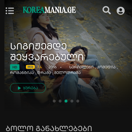
KOREA
MANIA.GE
სიგიჟემდე
შეყვარებული
7.4
2016
სერიალები
,
კომედია
,
HD
რომანტიკა
,
დრამა
,
მელოდრამა
ყურება
ბოლო განახლებები