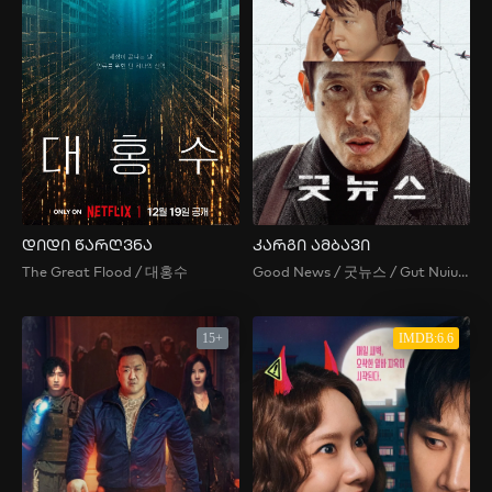
დიდი წარღვნა
კარგი ამბავი
The Great Flood / 대홍수
Good News / 굿뉴스 / Gut Nuiuseu / 굿늬우스
15+
IMDB:6.6