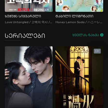
ხუჭუჭა სიყვარული
ტკბილი ლიმონათი
Love Untangled / 고백의 역사 / History of Confession / Gobaekui Yeoksa
Honey Lemon Soda / ハニーレモンソーダ / Haniremonsoda / 青春特調蜂蜜檸檬蘇打
სერიალები
ყველას ნახვა
13+