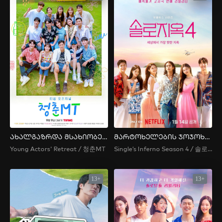
ახალგაზრდა მსახიობების ტრენინგი
მარტოხელების ჯოჯოხეთი 4
Young Actors' Retreat / 청춘MT
Single’s Inferno Season 4 / 솔로지옥 시즌4
13+
13+