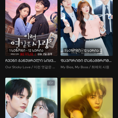
1 სეზონი - 12 სერია
1 სეზონი - 12 სერია
ჩვენი განუყრელი სიყვარული
ფავორიტი თანამშრომელი
Our Sticky Love / 이런 엿같은 사랑
My Bias, My Boss / 최애의 사원
15+