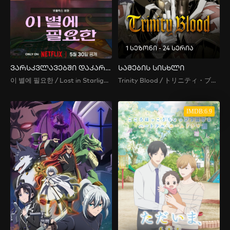
1 სეზონი - 24 სერია
ვარსკვლავებში დაკარგული
სამების სისხლი
이 별에 필요한 / Lost in Starlight / ეს ვარსკვლავი მჭირდება
Trinity Blood / トリニティ・ブラッド
IMDB:6.9