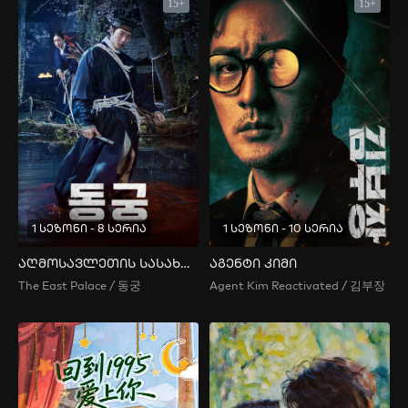
15+
15+
1 სეზონი - 8 სერია
1 სეზონი - 10 სერია
აღმოსავლეთის სასახლე
აგენტი კიმი
The East Palace / 동궁
Agent Kim Reactivated / 김부장