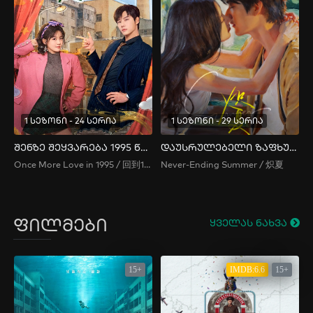
1 სეზონი - 24 სერია
1 სეზონი - 29 სერია
შენზე შეყვარება 1995 წელს
დაუსრულებელი ზაფხული
Once More Love in 1995 / 回到1995爱上你
Never-Ending Summer / 炽夏
ფილმები
ყველას ნახვა
15+
IMDB:6.6
15+