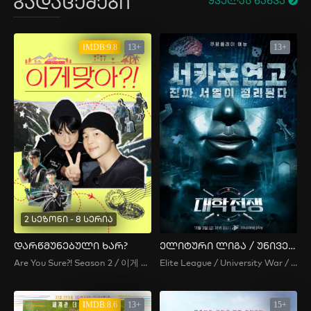
გადაცემები
ყველას ნახვა
IMDB:9.8
13+
13+
2 სეზონი - 8 სერია
დარწმუნებული ხარ?
ელიტური ლიგა / უნივერსიტეტების ომი
Are You Sure?! Season 2 / 이게 맞아?! 시즌2 / Are You Sure?! 2
Elite League / University War / 대학전쟁
IMDB:8.6
13+
15+