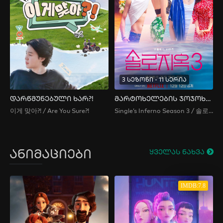
3 სეზონი - 11 სერია
დარწმუნებული ხარ?!
მარტოხელების ჯოჯოხეთი სეზონი 3
이게 맞아?! / Are You Sure?!
Single’s Inferno Season 3 / 솔로지옥 시즌3
ანიმაციები
ყველას ნახვა
IMDB:7.8