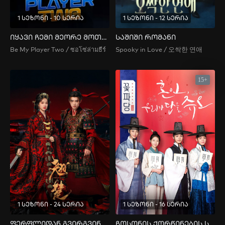
1 სეზონი - 10 სერია
1 სეზონი - 12 სერია
იყავი ჩემი მეორე მოთამაშე
საშიში რომანი
Be My Player Two / ซอโซ่ล่ามธีร์
Spooky in Love / 오싹한 연애
15+
1 სეზონი - 24 სერია
1 სეზონი - 16 სერია
ფერფლიდან გვირგვინამდე
ჩოსონის ქორწინების სააგენტო