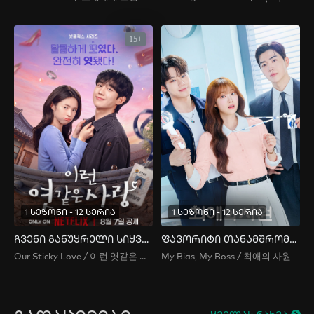
15+
1 სეზონი - 12 სერია
1 სეზონი - 12 სერია
ჩვენი განუყრელი სიყვარული
ფავორიტი თანამშრომელი
Our Sticky Love / 이런 엿같은 사랑
My Bias, My Boss / 최애의 사원