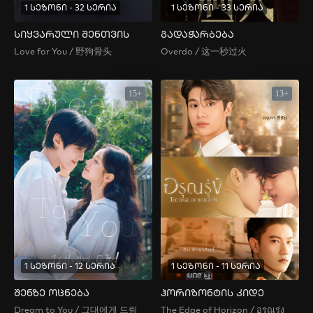
1 სეზონი - 32 სერია
1 სეზონი - 33 სერია
სიყვარული შენთვის
გადაჭარბება
Love for You / 野狗骨头
Overdo / 这一秒过火
15+
13+
1 სეზონი - 12 სერია
1 სეზონი - 11 სერია
შენზე ოცნება
ჰორიზონტის კიდე
Dream to You / 그대에게 드림
The Edge of Horizon / อรุณรุ่ง