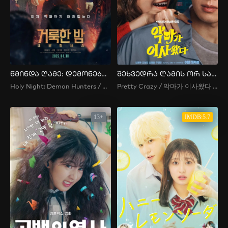
წმინდა ღამე: დემონებზე მონადირეები
შეხვედრა ღამის ორ საათზე
Holy Night: Demon Hunters / 거룩한 밤: 데몬 헌터스
Pretty Crazy / 악마가 이사왔다 / 2 O’Clock Date / 2siui Deiteu / 2시의 데이트 / Date at 2 O’Clock / The Devil Has Moved In
13+
IMDB:5.7