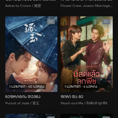
Ashes to Crown / 翘楚
Flower Crew: Joseon Marriage Agency / 꽃파당: 조선혼담공작소
13+
13+
1 სეზონი - 40 სერია
1 სეზონი - 4 სერია
ნეფრიტის დევნა
ფიჩი და მე
Pursuit of Jade / 逐玉
Peach and Me / มีสติแล้วลูกพีช