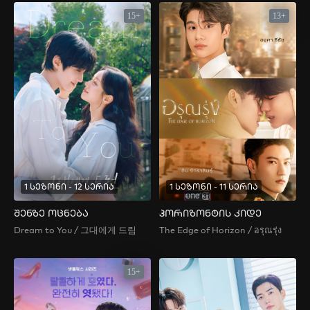
15+
13+
1 სეზონი - 12 სერია
1 სეზონი - 11 სერია
შენზე ოცნება
ჰორიზონტის კიდე
Dream to You / 그대에게 드림
The Edge of Horizon / อรุณรุ่ง
15+