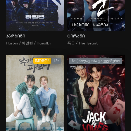
1 სეზონი - 4 სერია
ჰარბინი
ტირანი
Harbin / 하얼빈 / Haeolbin
폭군 / The Tyrant
IMDB:7.8
15+
18+ ( ძალადობა და უცენზურო
ლექსიკა)