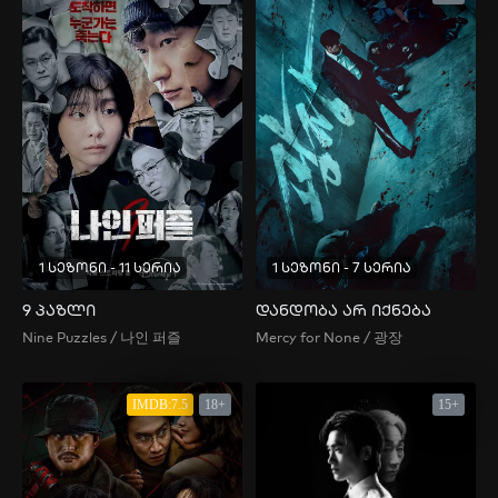
1 სეზონი - 11 სერია
1 სეზონი - 7 სერია
9 პაზლი
დანდობა არ იქნება
Nine Puzzles / 나인 퍼즐
Mercy for None / 광장
IMDB:7.5
18+
15+