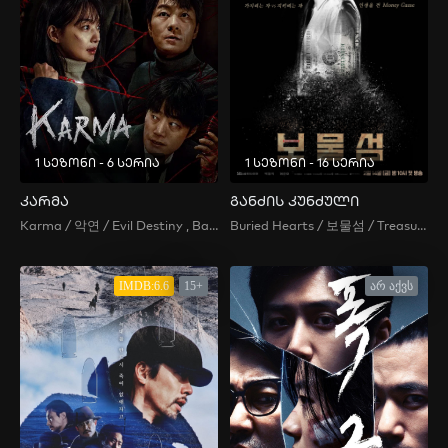
1 სეზონი - 6 სერია
1 სეზონი - 16 სერია
კარმა
განძის კუნძული
Karma / 악연 / Evil Destiny , Bad Relationship , Ill-Fated Relationship , Akyeon
Buried Hearts / 보물섬 / Treasure Island
IMDB:6.6
15+
არ აქვს