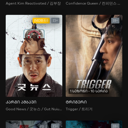
Agent Kim Reactivated / 김부장
Confidence Queen / 컨피던스 맨 KR / The Confidence Man KR /
IMDB:6.6
15+
18+
1 სეზონი - 10 სერია
კარგი ამბავი
ტრიგერი
Good News / 굿뉴스 / Gut Nuiuseu / 굿늬우스
Trigger / 트리거
15+
18+